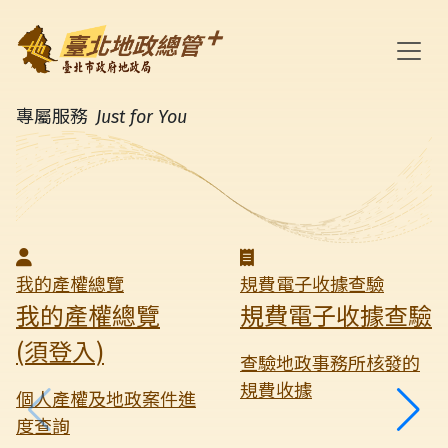
跳
至
主
臺北地政總管+
要
首頁
專屬服務 
Just for You
內
容
我的產權總覽
規費電子收據查驗
我的產權總覽
規費電子收據查驗
(須登入)
查驗地政事務所核發的
規費收據
個人產權及地政案件進
度查詢